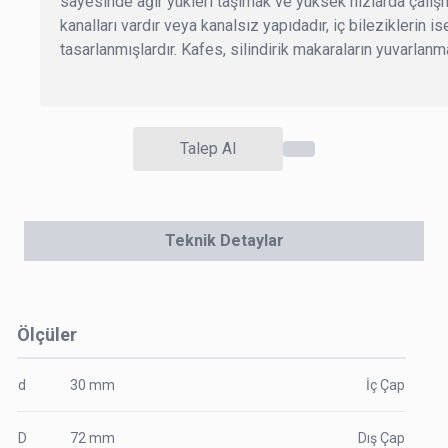
sayesinde ağır yükleri taşımak ve yüksek hızlarda çalışmak 
kanalları vardır veya kanalsız yapıdadır, iç bileziklerin ise
tasarlanmışlardır. Kafes, silindirik makaraların yuvarlanm
Talep Al
Teknik Detaylar
Ölçüler
d
30
mm
İç Çap
D
72
mm
Dış Çap