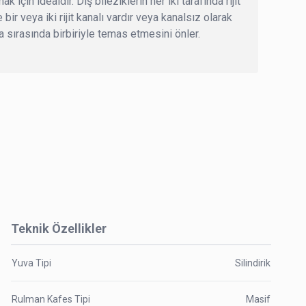
için idealdir. Dış bileziklerin her iki tarafında rijit
 bir veya iki rijit kanalı vardır veya kanalsız olarak
a sırasında birbiriyle temas etmesini önler.
Teknik Özellikler
Yuva Tipi
Silindirik
Rulman Kafes Tipi
Masif