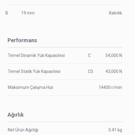
B
19
mm
Kalınlık
Performans
Temel Dinamik Yük Kapasitesi
C
54,000
N
Temel Statik Yük Kapasitesi
C0
43,000
N
Maksimum Çalışma Hızı
14400
r/min
Ağırlık
Net Ürün Ağırlığı
0.41
kg