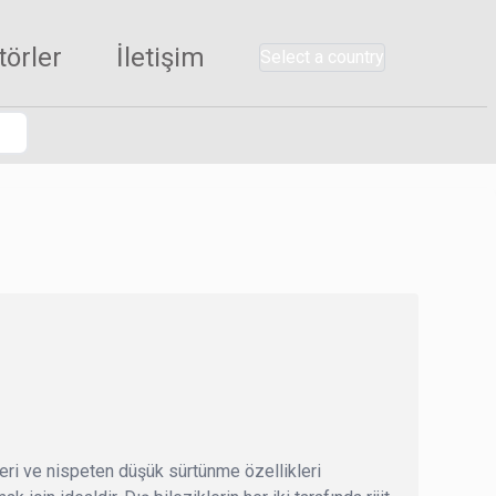
törler
İletişim
Select a country
leri ve nispeten düşük sürtünme özellikleri