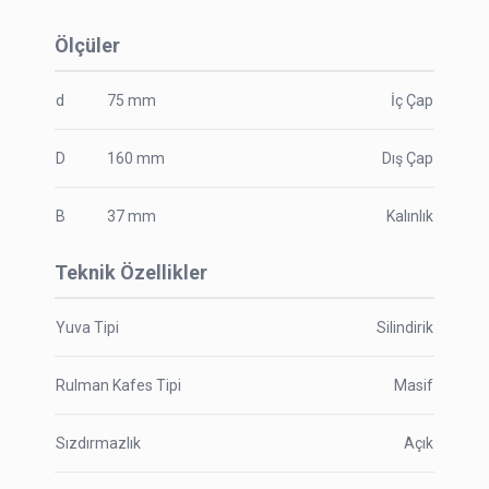
Ölçüler
d
75
mm
İç Çap
D
160
mm
Dış Çap
B
37
mm
Kalınlık
Teknik Özellikler
Yuva Tipi
Silindirik
Rulman Kafes Tipi
Masif
Sızdırmazlık
Açık