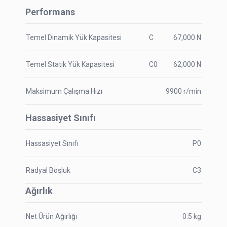
Performans
Temel Dinamik Yük Kapasitesi
C
67,000
N
Temel Statik Yük Kapasitesi
C0
62,000
N
Maksimum Çalışma Hızı
9900
r/min
Hassasiyet Sınıfı
Hassasiyet Sınıfı
P0
Radyal Boşluk
C3
Ağırlık
Net Ürün Ağırlığı
0.5
kg