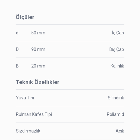
Ölçüler
d
50
mm
İç Çap
D
90
mm
Dış Çap
B
20
mm
Kalınlık
Teknik Özellikler
Yuva Tipi
Silindirik
Rulman Kafes Tipi
Poliamid
Sızdırmazlık
Açık