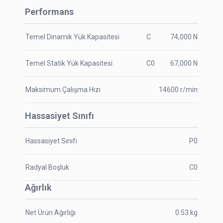
Performans
Temel Dinamik Yük Kapasitesi
C
74,000
N
Temel Statik Yük Kapasitesi
C0
67,000
N
Maksimum Çalışma Hızı
14600
r/min
Hassasiyet Sınıfı
Hassasiyet Sınıfı
P0
Radyal Boşluk
C0
Ağırlık
Net Ürün Ağırlığı
0.53
kg