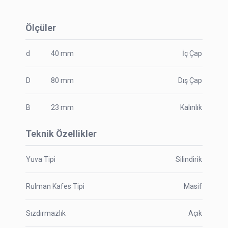
Ölçüler
d
40
mm
İç Çap
D
80
mm
Dış Çap
B
23
mm
Kalınlık
Teknik Özellikler
Yuva Tipi
Silindirik
Rulman Kafes Tipi
Masif
Sızdırmazlık
Açık