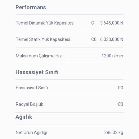
Performans
Temel Dinamik Yük Kapasitesi
C
3,645,000
N
Temel Statik Yük Kapasitesi
C0
6,030,000
N
Maksimum Çalışma Hızı
1200
r/min
Hassasiyet Sınıfı
Hassasiyet Sınıfı
P0
Radyal Boşluk
C3
Ağırlık
Net Ürün Ağırlığı
286.02
kg