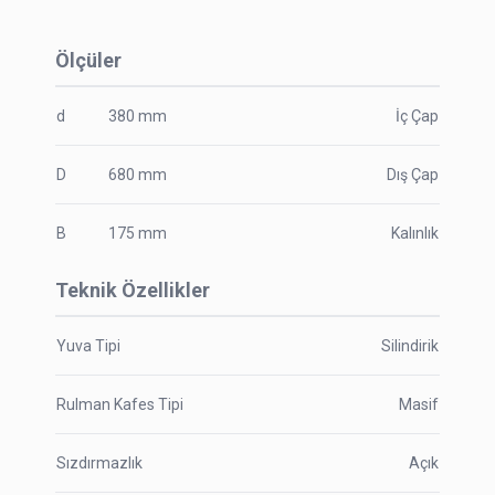
Ölçüler
d
380
mm
İç Çap
D
680
mm
Dış Çap
B
175
mm
Kalınlık
Teknik Özellikler
Yuva Tipi
Silindirik
Rulman Kafes Tipi
Masif
Sızdırmazlık
Açık