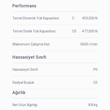
Performans
Temel Dinamik Yük Kapasitesi
C
459,000
N
Temel Statik Yük Kapasitesi
C0
477,000
N
Maksimum Çalışma Hızı
5600
r/min
Hassasiyet Sınıfı
Hassasiyet Sınıfı
P0
Radyal Boşluk
C0
Ağırlık
Net Ürün Ağırlığı
8.8
kg