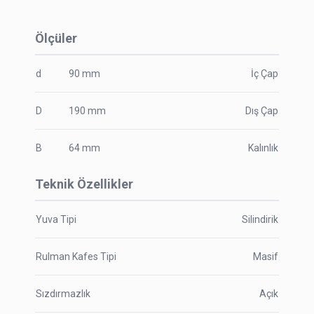
Ölçüler
d
90
mm
İç Çap
D
190
mm
Dış Çap
B
64
mm
Kalınlık
Teknik Özellikler
Yuva Tipi
Silindirik
Rulman Kafes Tipi
Masif
Sızdırmazlık
Açık