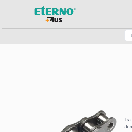
Tra
dön