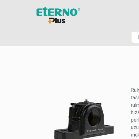
Rul
tas
rul
hiz
per
uzu
mek