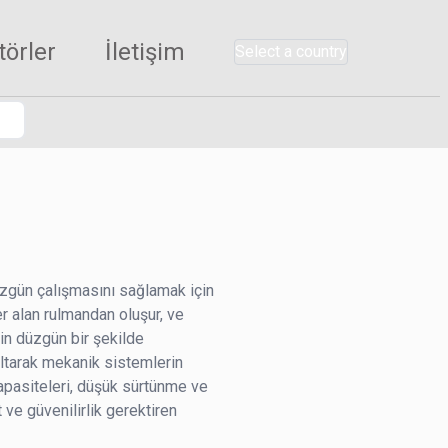
törler
İletişim
Select a country
üzgün çalışmasını sağlamak için
er alan rulmandan oluşur, ve
in düzgün bir şekilde
zaltarak mekanik sistemlerin
kapasiteleri, düşük sürtünme ve
 ve güvenilirlik gerektiren